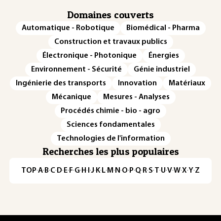
Domaines couverts
Automatique - Robotique
Biomédical - Pharma
Construction et travaux publics
Électronique - Photonique
Énergies
Environnement - Sécurité
Génie industriel
Ingénierie des transports
Innovation
Matériaux
Mécanique
Mesures - Analyses
Procédés chimie - bio - agro
Sciences fondamentales
Technologies de l'information
Recherches les plus populaires
TOP
·
A
·
B
·
C
·
D
·
E
·
F
·
G
·
H
·
I
·
J
·
K
·
L
·
M
·
N
·
O
·
P
·
Q
·
R
·
S
·
T
·
U
·
V
·
W
·
X
·
Y
·
Z