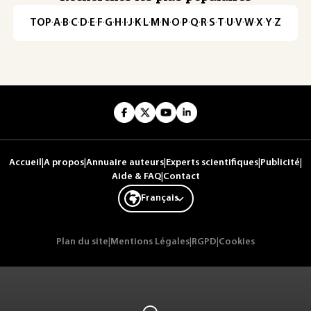
TOP
·
A
·
B
·
C
·
D
·
E
·
F
·
G
·
H
·
I
·
J
·
K
·
L
·
M
·
N
·
O
·
P
·
Q
·
R
·
S
·
T
·
U
·
V
·
W
·
X
·
Y
·
Z
Accueil
|
A propos
|
Annuaire auteurs
|
Experts scientifiques
|
Publicité
|
Aide & FAQ
|
Contact
Français
Plan du site
|
Mentions Légales
|
RGPD
|
Cookies