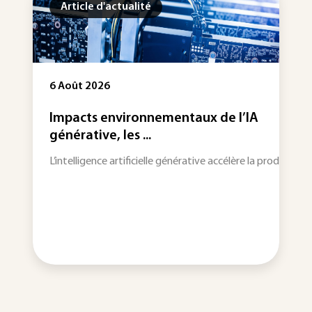
ctualité
Article d'actualité
3 Août 2026
nvironnementaux de l’IA
Les actualités à su
 les ...
énergétique, ...
, Techniques de l'Ingénieur s'associe au Réseau National des Ecoles D
 artificielle générative accélère la production de contenus et l’analy
La rédaction vous propos