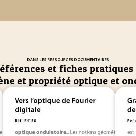
DANS LES RESSOURCES DOCUMENTAIRES
références et fiches pratiques 
e et propriété optique et on
Vers l’optique de Fourier
Gr
digitale
de
Réf : E4150
Réf 
de comprendre leurs
optique
ondulatoire
propriétés
... Les notions géométriques e
optiques
de base : niveaux
est