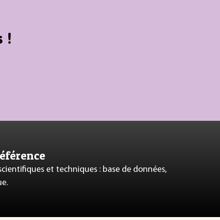
 !
référence
 scientifiques et techniques : base de données,
ue.