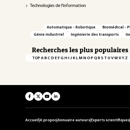
Technologies de l'information
Automatique - Robotique
Biomédical - 
Génie industriel
Ingénierie des transports
In
Recherches les plus populaires
·
·
·
·
·
·
·
·
·
·
·
·
·
·
·
·
·
·
·
·
·
·
·
·
·
·
TOP
A
B
C
D
E
F
G
H
I
J
K
L
M
N
O
P
Q
R
S
T
U
V
W
X
Y
Z
Accueil
|
A propos
|
Annuaire auteurs
|
Experts scientifiques