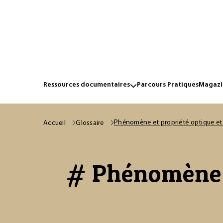
Ressources documentaires
Parcours Pratiques
Magazin
Phénomène et propriété optique et
Accueil
Glossaire
# Phénomène e