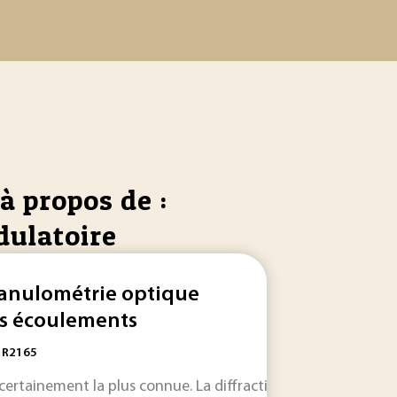
à propos de :
dulatoire
anulométrie optique
s écoulements
: R2165
t
 d’énergie, transitions... comment ces
 certainement la plus connue. La diffraction « pure » est un
ondulatoires
sont des concepts très souvent employés e
propriétés
peuvent êt