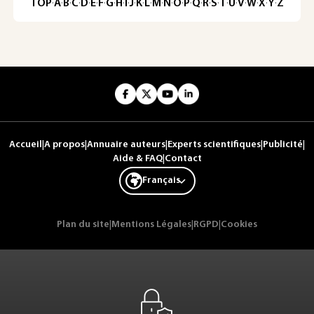
TOP
·
A
·
B
·
C
·
D
·
E
·
F
·
G
·
H
·
I
·
J
·
K
·
L
·
M
·
N
·
O
·
P
·
Q
·
R
·
S
·
T
·
U
·
V
·
W
·
X
·
Y
·
Z
Accueil
|
A propos
|
Annuaire auteurs
|
Experts scientifiques
|
Publicité
|
Aide & FAQ
|
Contact
Français
Plan du site
|
Mentions Légales
|
RGPD
|
Cookies