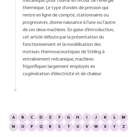
mécanique, pour fournir en retour de l'énergie
thermique. Le type d’ondes de pression qui
rentre en ligne de compte, stationnaires ou
progressives, donne naissance à l’une ou l’autre
de ces deux machines. En guise d’introduction,
cet article débute par la présentation du
fonctionnement et la modélisation des
moteurs thermoacoustiques de Stirling à
entraînement mécanique, machines
frigorifiques largement employés en
cogénération d’électricité et de chaleur.
A
B
C
D
E
F
G
H
I
J
K
L
M
N
O
P
Q
R
S
T
U
V
W
X
Y
Z