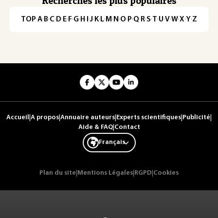
Recherches les plus populaires
TOP
·
A
·
B
·
C
·
D
·
E
·
F
·
G
·
H
·
I
·
J
·
K
·
L
·
M
·
N
·
O
·
P
·
Q
·
R
·
S
·
T
·
U
·
V
·
W
·
X
·
Y
·
Z
Accueil
|
A propos
|
Annuaire auteurs
|
Experts scientifiques
|
Publicité
|
Aide & FAQ
|
Contact
Français
Plan du site
|
Mentions Légales
|
RGPD
|
Cookies