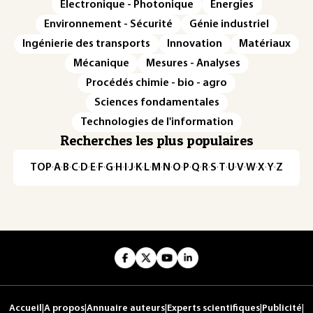
Électronique - Photonique
Énergies
Environnement - Sécurité
Génie industriel
Ingénierie des transports
Innovation
Matériaux
Mécanique
Mesures - Analyses
Procédés chimie - bio - agro
Sciences fondamentales
Technologies de l'information
Recherches les plus populaires
TOP
·
A
·
B
·
C
·
D
·
E
·
F
·
G
·
H
·
I
·
J
·
K
·
L
·
M
·
N
·
O
·
P
·
Q
·
R
·
S
·
T
·
U
·
V
·
W
·
X
·
Y
·
Z
Accueil
|
A propos
|
Annuaire auteurs
|
Experts scientifiques
|
Publicité
|