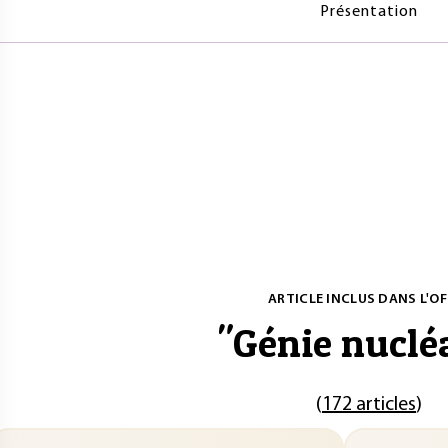
Présentation
ARTICLE INCLUS DANS L'OF
"
Génie nuclé
(
172 articles
)