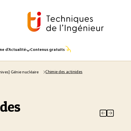
e d’Actualité
Contenus gratuits
Chimie des actinides
hives] Génie nucléaire
ides