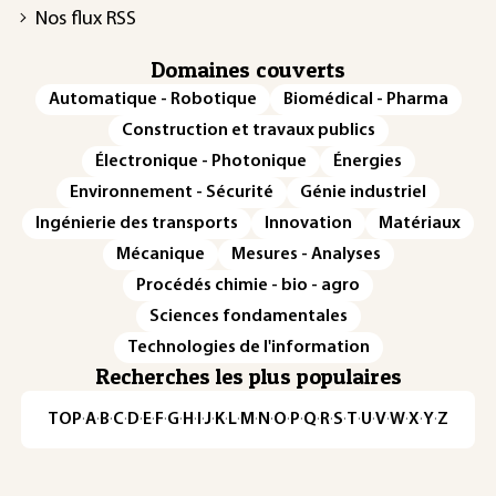
Nos flux RSS
Domaines couverts
Automatique - Robotique
Biomédical - Pharma
Construction et travaux publics
Électronique - Photonique
Énergies
Environnement - Sécurité
Génie industriel
Ingénierie des transports
Innovation
Matériaux
Mécanique
Mesures - Analyses
Procédés chimie - bio - agro
Sciences fondamentales
Technologies de l'information
Recherches les plus populaires
TOP
·
A
·
B
·
C
·
D
·
E
·
F
·
G
·
H
·
I
·
J
·
K
·
L
·
M
·
N
·
O
·
P
·
Q
·
R
·
S
·
T
·
U
·
V
·
W
·
X
·
Y
·
Z