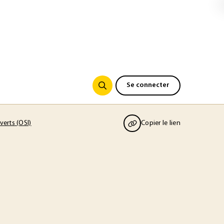
Se connecter
erts (OSI)
Copier le lien