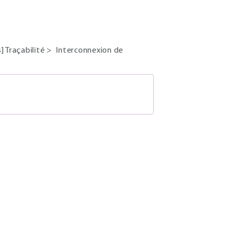
] Traçabilité
>
Interconnexion de
S