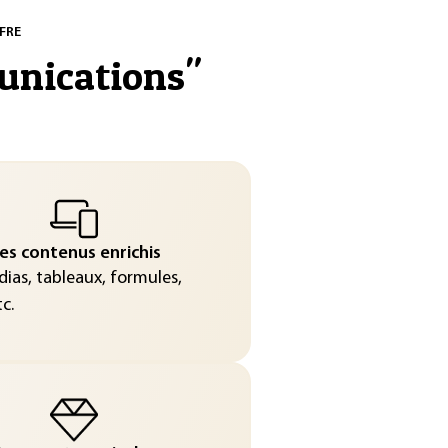
FRE
unications
"
es contenus enrichis
ias, tableaux, formules,
c.