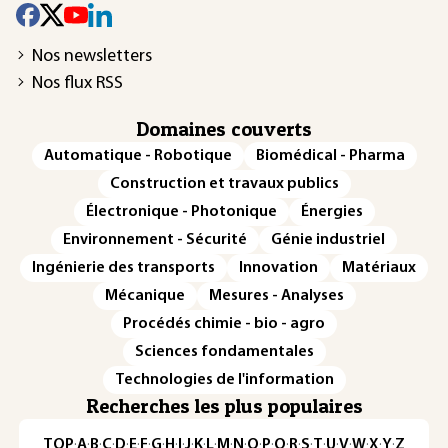
Nos newsletters
Nos flux RSS
Domaines couverts
Automatique - Robotique
Biomédical - Pharma
Construction et travaux publics
Électronique - Photonique
Énergies
Environnement - Sécurité
Génie industriel
Ingénierie des transports
Innovation
Matériaux
Mécanique
Mesures - Analyses
Procédés chimie - bio - agro
Sciences fondamentales
Technologies de l'information
Recherches les plus populaires
TOP
·
A
·
B
·
C
·
D
·
E
·
F
·
G
·
H
·
I
·
J
·
K
·
L
·
M
·
N
·
O
·
P
·
Q
·
R
·
S
·
T
·
U
·
V
·
W
·
X
·
Y
·
Z