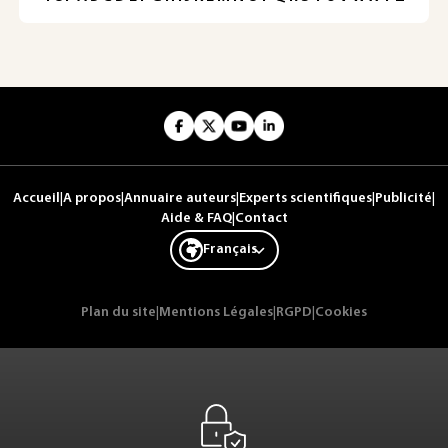
Accueil
|
A propos
|
Annuaire auteurs
|
Experts scientifiques
|
Publicité
|
Aide & FAQ
|
Contact
Français
Plan du site
|
Mentions Légales
|
RGPD
|
Cookies