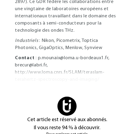
2897). Ce GDR fédère les collaborations entre
une vingtaine de laboratoires européens et
internationaux travaillant dans le domaine des
composants à semi-conducteurs pour la
technologie des ondes THz.
Industriels
: Nikon, Picometrix, Toptica
Photonics, GigaOptics, Menlow, Synview
Contact
:
p.mounaix@loma.u-bordeaux1.fr
,
brecur@labri.fr
,
http://www.loma.cnrs.fr/SLAM/teraslam-
terahertz-spectroscopy-and-imaging/
Cet article est réservé aux abonnés.
Il vous reste 94 % à découvrir.