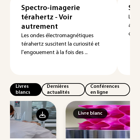
Spectro-imagerie
Spe
térahertz - Voir
La s
appo
autrement
consi
Les ondes électromagnétiques
térahertz suscitent la curiosité et
l'engouement à la fois des ...
Livres
Dernières
Conférences
blancs
actualités
en ligne
Livre blanc