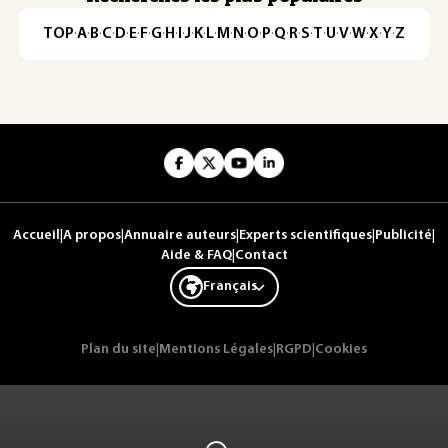
TOP
·
A
·
B
·
C
·
D
·
E
·
F
·
G
·
H
·
I
·
J
·
K
·
L
·
M
·
N
·
O
·
P
·
Q
·
R
·
S
·
T
·
U
·
V
·
W
·
X
·
Y
·
Z
Accueil
|
A propos
|
Annuaire auteurs
|
Experts scientifiques
|
Publicité
|
Aide & FAQ
|
Contact
Français
Plan du site
|
Mentions Légales
|
RGPD
|
Cookies