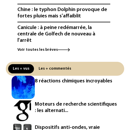
Chine : le typhon Dolphin provoque de
fortes pluies mais s'affaiblit
Canicule : à peine redémarrée, la
centrale de Golfech de nouveau à
l'arrêt
Voir toutes les brèves
Hong Kong enregistre un record de
chaleur absolu à 36,9°C
Les + vus
Les + commentés
Canicule: à peine redémarrée, la
centrale de Golfech de nouveau à
8 réactions chimiques incroyables
l'arrêt
Amazon fait construire au Texas une
immense centrale à gaz pour ses
Moteurs de recherche scientifiques
centres de données
: les alternati...
L'UE demande à Meta et TikTok de
renforcer la surveillance et la
Dispositifs anti-ondes, vraie