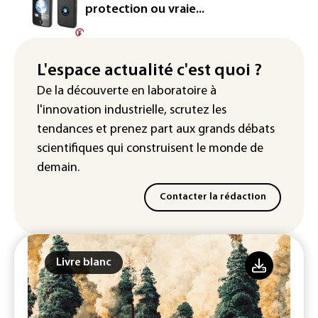
vérification des faits après l'affaire de
protection ou vraie...
Ceuta
L'Europe se prépare à une baisse de la
production d'électricité lors de l'éclipse
L'espace actualité c'est quoi ?
solaire
De la découverte en laboratoire à
l'innovation industrielle, scrutez les
tendances
et prenez part aux
grands débats
scientifiques
qui construisent le monde de
demain.
Contacter la rédaction
Livre blanc