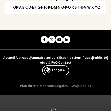
TOP
·
A
·
B
·
C
·
D
·
E
·
F
·
G
·
H
·
I
·
J
·
K
·
L
·
M
·
N
·
O
·
P
·
Q
·
R
·
S
·
T
·
U
·
V
·
W
·
X
·
Y
·
Z
Accueil
|
A propos
|
Annuaire auteurs
|
Experts scientifiques
|
Publicité
|
Aide & FAQ
|
Contact
Français
Plan du site
|
Mentions Légales
|
RGPD
|
Cookies