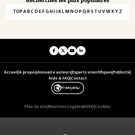
TOP
·
A
·
B
·
C
·
D
·
E
·
F
·
G
·
H
·
I
·
J
·
K
·
L
·
M
·
N
·
O
·
P
·
Q
·
R
·
S
·
T
·
U
·
V
·
W
·
X
·
Y
·
Z
Accueil
|
A propos
|
Annuaire auteurs
|
Experts scientifiques
|
Publicité
|
Aide & FAQ
|
Contact
Français
Plan du site
|
Mentions Légales
|
RGPD
|
Cookies