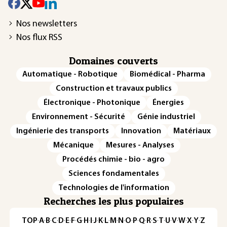
Nos newsletters
Nos flux RSS
Domaines couverts
Automatique - Robotique
Biomédical - Pharma
Construction et travaux publics
Électronique - Photonique
Énergies
Environnement - Sécurité
Génie industriel
Ingénierie des transports
Innovation
Matériaux
Mécanique
Mesures - Analyses
Procédés chimie - bio - agro
Sciences fondamentales
Technologies de l'information
Recherches les plus populaires
TOP
·
A
·
B
·
C
·
D
·
E
·
F
·
G
·
H
·
I
·
J
·
K
·
L
·
M
·
N
·
O
·
P
·
Q
·
R
·
S
·
T
·
U
·
V
·
W
·
X
·
Y
·
Z