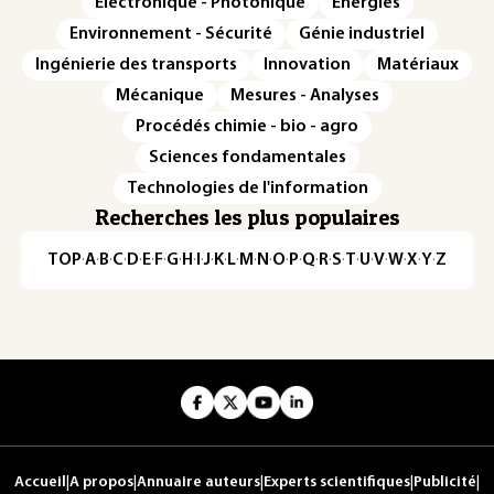
Électronique - Photonique
Énergies
Environnement - Sécurité
Génie industriel
Ingénierie des transports
Innovation
Matériaux
Mécanique
Mesures - Analyses
Procédés chimie - bio - agro
Sciences fondamentales
Technologies de l'information
Recherches les plus populaires
TOP
·
A
·
B
·
C
·
D
·
E
·
F
·
G
·
H
·
I
·
J
·
K
·
L
·
M
·
N
·
O
·
P
·
Q
·
R
·
S
·
T
·
U
·
V
·
W
·
X
·
Y
·
Z
Accueil
|
A propos
|
Annuaire auteurs
|
Experts scientifiques
|
Publicité
|