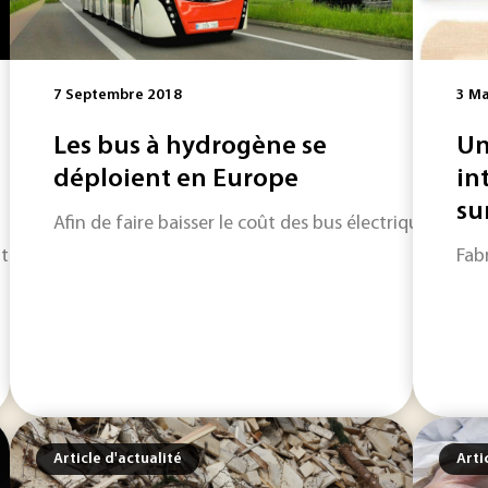
7 Septembre 2018
3 Ma
Les bus à hydrogène se
Un
déploient en Europe
in
sur
Afin de faire baisser le coût des bus électriques à hy
issu de la fabrication additive aux améliorations des techn
Fab
Article d'actualité
Arti