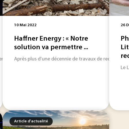
10 Mai 2022
26 
Haffner Energy : « Notre
Ph
solution va permettre ...
Li
rec
viennent de fabriquer des diamants qui, placés dans un champ
Après plus d’une décennie de travaux de recherche e
Le 
Article d'actualité