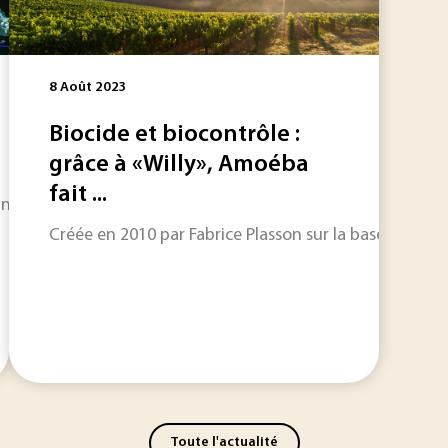
8 Août 2023
Biocide et biocontrôle :
grâce à «Willy», Amoéba
fait ...
ing et Tsinghua de Pékin ont réussi à synthétiser des flocon
Créée en 2010 par Fabrice Plasson sur la base d’un br
Toute l'actualité