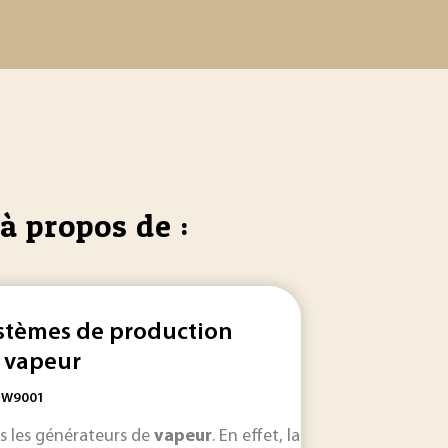
à propos de :
stèmes de production
 vapeur
: W9001
isation... en
e
s les générateurs de
vapeur
contenant des organo-métalliques, plus fréquemm
phase
gazeuse ; le transport et le stockage e
vapeur
. En effet, la formation de
dép