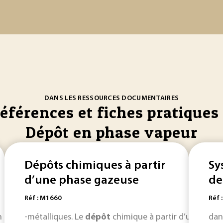
DANS LES RESSOURCES DOCUMENTAIRES
références et fiches pratiques 
Dépôt en phase vapeur
Dépôts chimiques à partir
Sy
d’une phase gazeuse
de
Réf : M1660
Réf 
n : le transport et le stockage en
-métalliques. Le
dépôt
chimique à partir d’une
phase
gazeuse pour une util
phas
dan