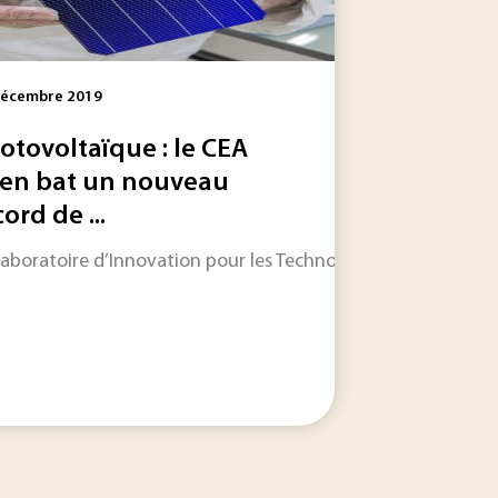
Décembre 2019
otovoltaïque : le CEA
ten bat un nouveau
ord de ...
 radioactif (fondé sur le carbone 14), peuvent produire...
t développement, Haffner Energy propose aujourd’hui une te
Laboratoire d’Innovation pour les Technologies des Energies 