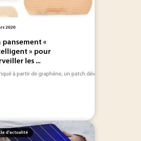
rs 2020
 pansement «
telligent » pour
veiller les ...
drogène et favoriser l'émergence d'une offre industrielle eu
ologies existantes, l’industrie du diamant de synthèse cont
riqué à partir de graphène, un patch développé par la startu
cle d'actualité