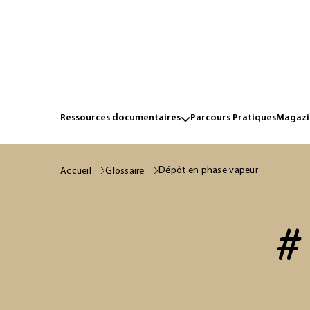
Ressources documentaires
Parcours Pratiques
Magazin
Dépôt en phase vapeur
Accueil
Glossaire
# 