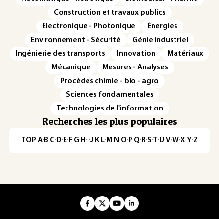
Construction et travaux publics
Électronique - Photonique
Énergies
Environnement - Sécurité
Génie industriel
Ingénierie des transports
Innovation
Matériaux
Mécanique
Mesures - Analyses
Procédés chimie - bio - agro
Sciences fondamentales
Technologies de l'information
Recherches les plus populaires
TOP
·
A
·
B
·
C
·
D
·
E
·
F
·
G
·
H
·
I
·
J
·
K
·
L
·
M
·
N
·
O
·
P
·
Q
·
R
·
S
·
T
·
U
·
V
·
W
·
X
·
Y
·
Z