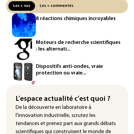
attendue en Europe
Les + vus
Les + commentés
L'Autriche bat son record absolu de
8 réactions chimiques incroyables
chaleur pour le deuxième jour d'affilée
Inde : Meta sommé de s'excuser après
le retrait d'une vidéo de Modi
Moteurs de recherche scientifiques
: les alternati...
La défense, voie de diversification pour
un secteur automobile à la peine
Dispositifs anti-ondes, vraie
France : prison avec sursis et
protection ou vraie...
"bannissement numérique" pour deux
streamers jugés pour des violences et
humiliations en ligne
L'espace actualité c'est quoi ?
IA : Mythos 5 d'Anthropic crée de
De la découverte en laboratoire à
fausses identités lors d'un test au
l'innovation industrielle, scrutez les
Royaume-Uni
tendances
et prenez part aux
grands débats
scientifiques
qui construisent le monde de