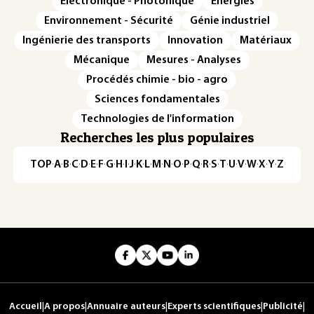
Électronique - Photonique
Énergies
Environnement - Sécurité
Génie industriel
Ingénierie des transports
Innovation
Matériaux
Mécanique
Mesures - Analyses
Procédés chimie - bio - agro
Sciences fondamentales
Technologies de l'information
Recherches les plus populaires
TOP
·
A
·
B
·
C
·
D
·
E
·
F
·
G
·
H
·
I
·
J
·
K
·
L
·
M
·
N
·
O
·
P
·
Q
·
R
·
S
·
T
·
U
·
V
·
W
·
X
·
Y
·
Z
Accueil
|
A propos
|
Annuaire auteurs
|
Experts scientifiques
|
Publicité
|