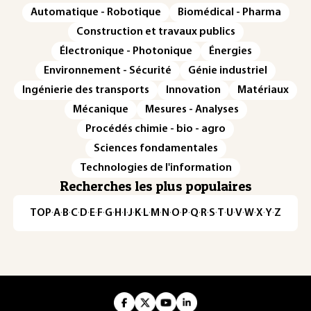
Automatique - Robotique
Biomédical - Pharma
Construction et travaux publics
Électronique - Photonique
Énergies
Environnement - Sécurité
Génie industriel
Ingénierie des transports
Innovation
Matériaux
Mécanique
Mesures - Analyses
Procédés chimie - bio - agro
Sciences fondamentales
Technologies de l'information
Recherches les plus populaires
TOP
·
A
·
B
·
C
·
D
·
E
·
F
·
G
·
H
·
I
·
J
·
K
·
L
·
M
·
N
·
O
·
P
·
Q
·
R
·
S
·
T
·
U
·
V
·
W
·
X
·
Y
·
Z