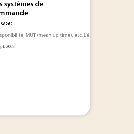
s systèmes de
ommande
ndance... , que l’on note X . En
e
fonctionnement
prévisionnelle d’un
sûreté
de
système
fonctionnemen
complexe...
: S8262
disponibilité, MUT (mean up time), etc. L'étude de la
sûreté
d
ept. 2008