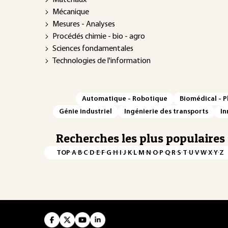
Matériaux
Mécanique
Mesures - Analyses
Procédés chimie - bio - agro
Sciences fondamentales
Technologies de l'information
Automatique - Robotique
Biomédical - 
Génie industriel
Ingénierie des transports
In
Recherches les plus populaires
·
·
·
·
·
·
·
·
·
·
·
·
·
·
·
·
·
·
·
·
·
·
·
·
·
·
TOP
A
B
C
D
E
F
G
H
I
J
K
L
M
N
O
P
Q
R
S
T
U
V
W
X
Y
Z