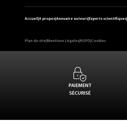
Accueil
|
A propos
|
Annuaire auteurs
|
Experts scientifiques
Plan du site
|
Mentions Légales
|
RGPD
|
Cookies
PAIEMENT
SÉCURISÉ