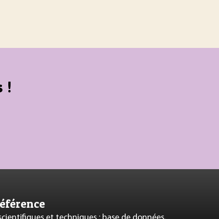
 !
référence
 scientifiques et techniques : base de données,