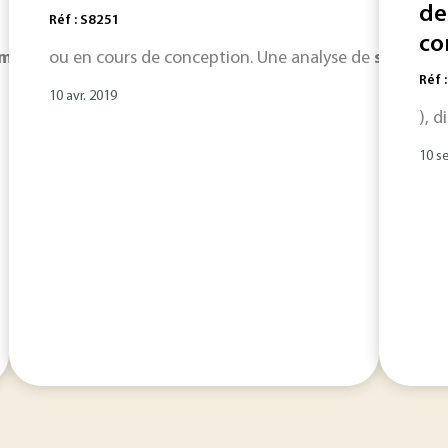
de
Réf : S8251
c
èmes
redondants peuvent
ou en cours de conception. Une analyse de
fonctionner
en permanence (redo
sûreté
d
Réf 
10 avr. 2019
), 
10 s