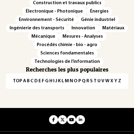
Construction et travaux publics
Électronique - Photonique
Énergies
Environnement - Sécurité
Génie industriel
Ingénierie des transports
Innovation
Matériaux
Mécanique
Mesures - Analyses
Procédés chimie - bio - agro
Sciences fondamentales
Technologies de l'information
Recherches les plus populaires
TOP
·
A
·
B
·
C
·
D
·
E
·
F
·
G
·
H
·
I
·
J
·
K
·
L
·
M
·
N
·
O
·
P
·
Q
·
R
·
S
·
T
·
U
·
V
·
W
·
X
·
Y
·
Z