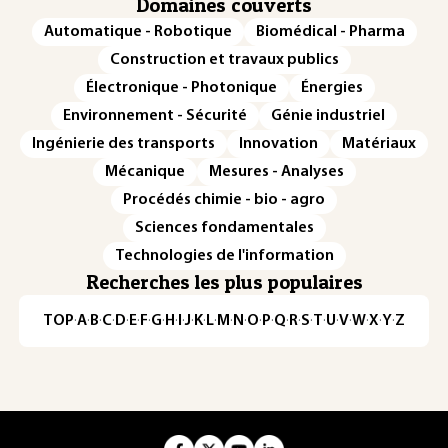
Domaines couverts
Automatique - Robotique
Biomédical - Pharma
Construction et travaux publics
Électronique - Photonique
Énergies
Environnement - Sécurité
Génie industriel
Ingénierie des transports
Innovation
Matériaux
Mécanique
Mesures - Analyses
Procédés chimie - bio - agro
Sciences fondamentales
Technologies de l'information
Recherches les plus populaires
TOP
·
A
·
B
·
C
·
D
·
E
·
F
·
G
·
H
·
I
·
J
·
K
·
L
·
M
·
N
·
O
·
P
·
Q
·
R
·
S
·
T
·
U
·
V
·
W
·
X
·
Y
·
Z