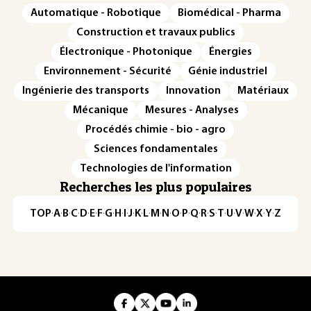
Automatique - Robotique
Biomédical - Pharma
Construction et travaux publics
Électronique - Photonique
Énergies
Environnement - Sécurité
Génie industriel
Ingénierie des transports
Innovation
Matériaux
Mécanique
Mesures - Analyses
Procédés chimie - bio - agro
Sciences fondamentales
Technologies de l'information
Recherches les plus populaires
TOP
·
A
·
B
·
C
·
D
·
E
·
F
·
G
·
H
·
I
·
J
·
K
·
L
·
M
·
N
·
O
·
P
·
Q
·
R
·
S
·
T
·
U
·
V
·
W
·
X
·
Y
·
Z