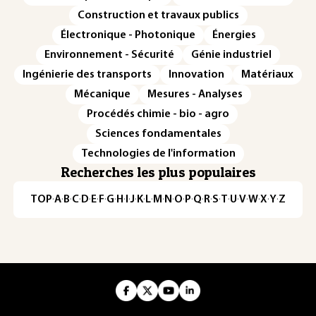
Construction et travaux publics
Électronique - Photonique
Énergies
Environnement - Sécurité
Génie industriel
Ingénierie des transports
Innovation
Matériaux
Mécanique
Mesures - Analyses
Procédés chimie - bio - agro
Sciences fondamentales
Technologies de l'information
Recherches les plus populaires
TOP
·
A
·
B
·
C
·
D
·
E
·
F
·
G
·
H
·
I
·
J
·
K
·
L
·
M
·
N
·
O
·
P
·
Q
·
R
·
S
·
T
·
U
·
V
·
W
·
X
·
Y
·
Z