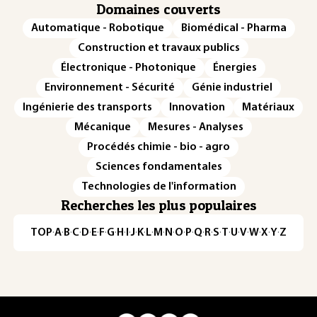
Domaines couverts
Automatique - Robotique
Biomédical - Pharma
Construction et travaux publics
Électronique - Photonique
Énergies
Environnement - Sécurité
Génie industriel
Ingénierie des transports
Innovation
Matériaux
Mécanique
Mesures - Analyses
Procédés chimie - bio - agro
Sciences fondamentales
Technologies de l'information
Recherches les plus populaires
TOP
·
A
·
B
·
C
·
D
·
E
·
F
·
G
·
H
·
I
·
J
·
K
·
L
·
M
·
N
·
O
·
P
·
Q
·
R
·
S
·
T
·
U
·
V
·
W
·
X
·
Y
·
Z