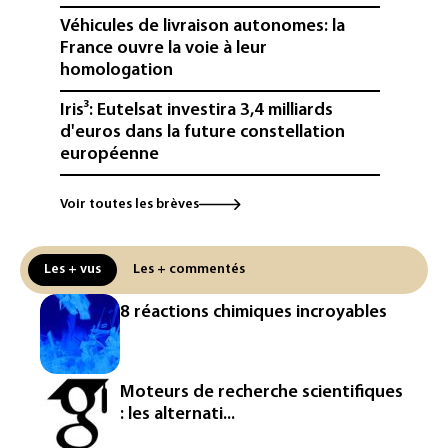
Véhicules de livraison autonomes: la
France ouvre la voie à leur
homologation
Iris³: Eutelsat investira 3,4 milliards
d'euros dans la future constellation
européenne
Le magazine VSD racheté par
Voir toutes les brèves
l'entrepreneur Vianney d'Alançon
La production française de maïs
Les + vus
Les + commentés
attendue au plus bas depuis 1980
8 réactions chimiques incroyables
"Retour en force" progressif de la
chaleur dans les prochains jours en
France
Moteurs de recherche scientifiques
L'Arabie saoudite, le Pakistan et la
: les alternati...
Turquie ont signé un accord de défense