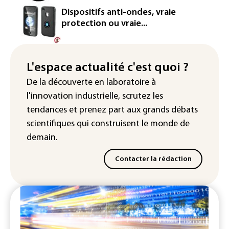
Le Sri Lanka bloque près de 100
Dispositifs anti-ondes, vraie
nouveaux sites de paris en ligne non
protection ou vraie...
autorisés
Petrobras: le bénéfice net double au 2e
trimestre 2026, avec la hausse des prix
L'espace actualité c'est quoi ?
du pétrole
De la découverte en laboratoire à
l'innovation industrielle, scrutez les
tendances
et prenez part aux
grands débats
scientifiques
qui construisent le monde de
demain.
Contacter la rédaction