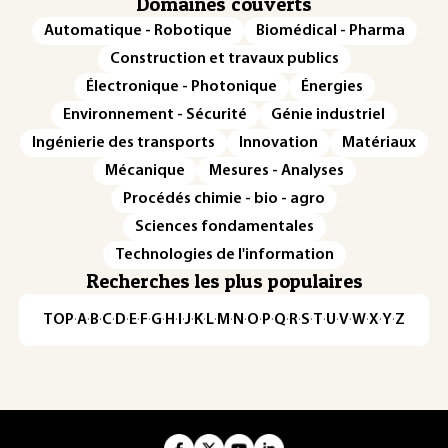
Domaines couverts
Automatique - Robotique
Biomédical - Pharma
Construction et travaux publics
Électronique - Photonique
Énergies
Environnement - Sécurité
Génie industriel
Ingénierie des transports
Innovation
Matériaux
Mécanique
Mesures - Analyses
Procédés chimie - bio - agro
Sciences fondamentales
Technologies de l'information
Recherches les plus populaires
TOP
·
A
·
B
·
C
·
D
·
E
·
F
·
G
·
H
·
I
·
J
·
K
·
L
·
M
·
N
·
O
·
P
·
Q
·
R
·
S
·
T
·
U
·
V
·
W
·
X
·
Y
·
Z