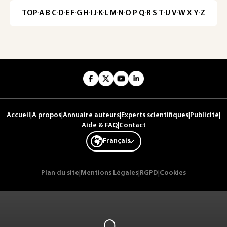
TOP
·
A
·
B
·
C
·
D
·
E
·
F
·
G
·
H
·
I
·
J
·
K
·
L
·
M
·
N
·
O
·
P
·
Q
·
R
·
S
·
T
·
U
·
V
·
W
·
X
·
Y
·
Z
Accueil
|
A propos
|
Annuaire auteurs
|
Experts scientifiques
|
Publicité
|
Aide & FAQ
|
Contact
Français
Plan du site
|
Mentions Légales
|
RGPD
|
Cookies