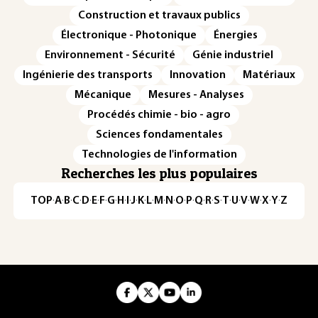
Construction et travaux publics
Électronique - Photonique
Énergies
Environnement - Sécurité
Génie industriel
Ingénierie des transports
Innovation
Matériaux
Mécanique
Mesures - Analyses
Procédés chimie - bio - agro
Sciences fondamentales
Technologies de l'information
Recherches les plus populaires
TOP
·
A
·
B
·
C
·
D
·
E
·
F
·
G
·
H
·
I
·
J
·
K
·
L
·
M
·
N
·
O
·
P
·
Q
·
R
·
S
·
T
·
U
·
V
·
W
·
X
·
Y
·
Z