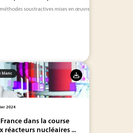
re et à lancer.
 méthodes soustractives mises en œuvre afin d’améliorer les
des moyens (compétences, matériels, logiciels) en lien avec
e blanc
ier 2024
 France dans la course
x réacteurs nucléaires ...