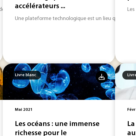
accélérateurs ...
 développer des satellites plus petits, moins chers à produi
Les
Une plateforme technologique est un lieu qui réunit 
Livre blanc
Livr
Mai 2021
Févr
Les océans : une immense
La
richesse pour le
au