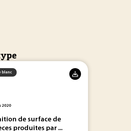
type
e blanc
s 2020
nition de surface de
èces produites par ...