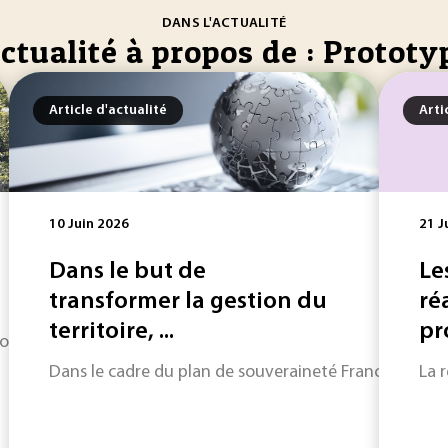
DANS L'ACTUALITÉ
ctualité à propos de : Prototy
Article d'actualité
Arti
10 Juin 2026
21 J
Dans le but de
Le
transformer la gestion du
ré
territoire, ...
pr
o, Walor Bordeaux ou SKF, plusieurs industriels engagés dans
Dans le cadre du plan de souveraineté France 2030, l
La 