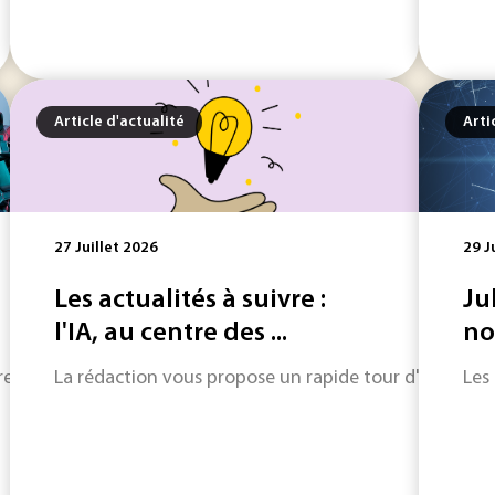
Article d'actualité
Arti
27 Juillet 2026
29 J
Les actualités à suivre :
Ju
l'IA, au centre des ...
no
tres prennent une place croissante dans la guerre en Ukraine.
La rédaction vous propose un rapide tour d'horizon sur
Les