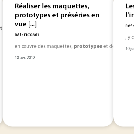
Réaliser les maquettes,
Le
prototypes et préséries en
l’
vue [...]
Réf 
totype
. Ces conditions sont imposées par la théorie de la sim
Réf : FIC0861
, y
en œuvre des maquettes,
prototypes
et des présérie
10 ju
10 avr. 2012