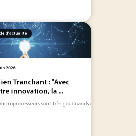
cle d'actualité
uin 2026
lien Tranchant : "Avec
tre innovation, la ...
 Leur rôle reste d’abord opérationnel, transporter du...
 les informations qui feront l'actualité industrielle dans les
 microprocesseurs sont très gourmands en énergie. Issue de la