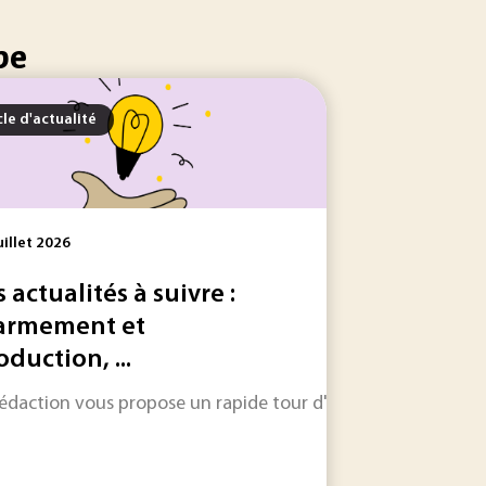
pe
cle d'actualité
uillet 2026
s actualités à suivre :
armement et
oduction, ...
 des secteurs en mutation regardent désormais vers les...
'État a décidé de soutenir la création d’un Jumeau numériqu
rédaction vous propose un rapide tour d'horizon sur les inform