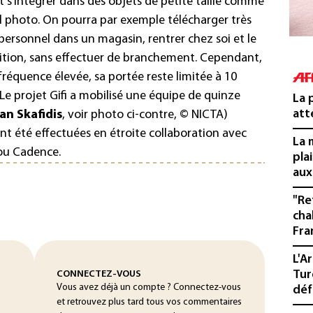
 s’intégrer dans des objets de petite taille comme
l photo. On pourra par exemple télécharger très
personnel dans un magasin, rentrer chez soi et le
inition, sans effectuer de branchement. Cependant,
e fréquence élevée, sa portée reste limitée à 10
Le projet Gifi a mobilisé une équipe de quinze
La 
att
an Skafidis
, voir photo ci-contre, © NICTA)
nt été effectuées en étroite collaboration avec
La 
 ou Cadence.
pla
aux
"Re
cha
Fra
L'A
Tur
CONNECTEZ-VOUS
Vous avez déjà un compte ? Connectez-vous
déf
et retrouvez plus tard tous vos commentaires