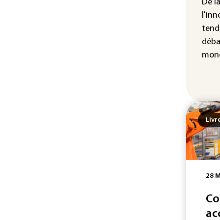
De l
(so
l'inn
Puc
tend
tax
déba
la 
mond
Livr
28 M
Co
ac