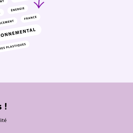
 !
ité