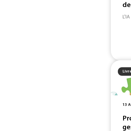
de
L'IA
Livr
13 A
Pr
ge