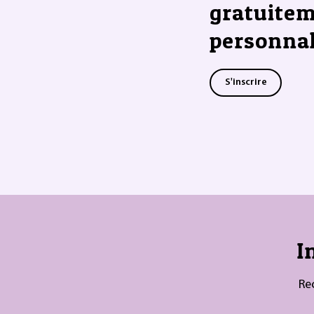
gratuitem
personnal
S'inscrire
I
Re