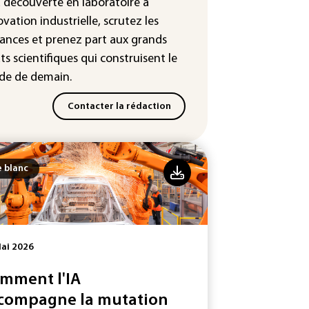
a découverte en laboratoire à
ndage)
ovation industrielle, scrutez les
es et solaire: les Etats-Unis
ances
et prenez part aux
grands
ent un matériau clé dominé par
ts scientifiques
qui construisent le
Chine
e de demain.
Contacter la rédaction
e blanc
ai 2026
mment l'IA
compagne la mutation