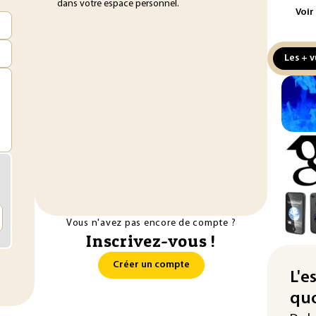
dans votre espace personnel.
Le 
Voir
nou
non
Les + v
Pet
au 
hau
Min
Met
mil
au 
Ara
Pak
Vous n'avez pas encore de compte ?
acc
Inscrivez-vous !
de 
Créer un compte
Rés
L'e
maj
quo
com