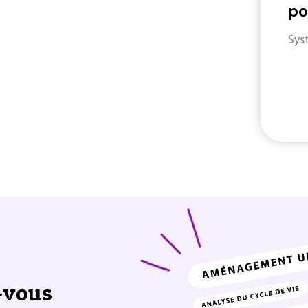
po
Sys
-vous