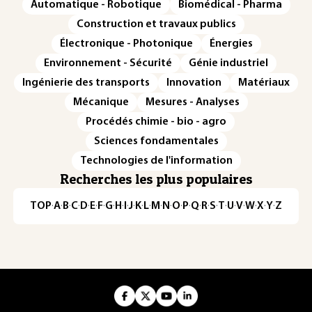
Automatique - Robotique
Biomédical - Pharma
Construction et travaux publics
Électronique - Photonique
Énergies
Environnement - Sécurité
Génie industriel
Ingénierie des transports
Innovation
Matériaux
Mécanique
Mesures - Analyses
Procédés chimie - bio - agro
Sciences fondamentales
Technologies de l'information
Recherches les plus populaires
TOP
·
A
·
B
·
C
·
D
·
E
·
F
·
G
·
H
·
I
·
J
·
K
·
L
·
M
·
N
·
O
·
P
·
Q
·
R
·
S
·
T
·
U
·
V
·
W
·
X
·
Y
·
Z