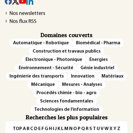
Nos newsletters
Nos flux RSS
Domaines couverts
Automatique - Robotique
Biomédical - Pharma
Construction et travaux publics
Électronique - Photonique
Énergies
Environnement - Sécurité
Génie industriel
Ingénierie des transports
Innovation
Matériaux
Mécanique
Mesures - Analyses
Procédés chimie - bio - agro
Sciences fondamentales
Technologies de l'information
Recherches les plus populaires
TOP
·
A
·
B
·
C
·
D
·
E
·
F
·
G
·
H
·
I
·
J
·
K
·
L
·
M
·
N
·
O
·
P
·
Q
·
R
·
S
·
T
·
U
·
V
·
W
·
X
·
Y
·
Z