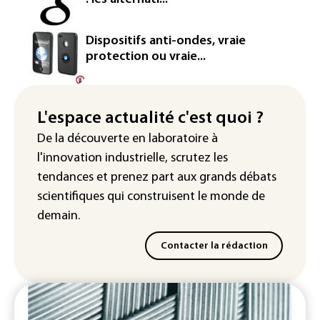
européenne
Le magazine VSD racheté par
Dispositifs anti-ondes, vraie
l'entrepreneur Vianney d'Alançon
protection ou vraie...
La production française de maïs
attendue au plus bas depuis 1980
L'espace actualité c'est quoi ?
"Retour en force" progressif de la
De la découverte en laboratoire à
chaleur dans les prochains jours en
l'innovation industrielle, scrutez les
France
tendances
et prenez part aux
grands débats
scientifiques
qui construisent le monde de
demain.
Contacter la rédaction