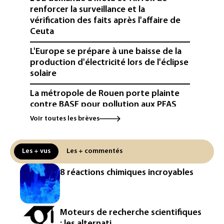
renforcer la surveillance et la
vérification des faits après l'affaire de
Ceuta
L'Europe se prépare à une baisse de la
production d'électricité lors de l'éclipse
solaire
La métropole de Rouen porte plainte
contre BASF pour pollution aux PFAS
Voir toutes les brèves
Canicule: à l'arrêt depuis fin juillet, la
centrale de Golfech reconnectée au
réseau
Les + vus
Les + commentés
Véhicules de livraison autonomes: la
8 réactions chimiques incroyables
France ouvre la voie à leur
homologation
Iris³: Eutelsat investira 3,4 milliards
Moteurs de recherche scientifiques
d'euros dans la future constellation
: les alternati...