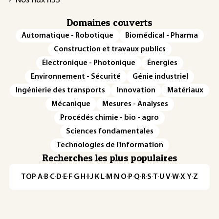
Nos flux RSS
Domaines couverts
Automatique - Robotique
Biomédical - Pharma
Construction et travaux publics
Électronique - Photonique
Énergies
Environnement - Sécurité
Génie industriel
Ingénierie des transports
Innovation
Matériaux
Mécanique
Mesures - Analyses
Procédés chimie - bio - agro
Sciences fondamentales
Technologies de l'information
Recherches les plus populaires
TOP
·
A
·
B
·
C
·
D
·
E
·
F
·
G
·
H
·
I
·
J
·
K
·
L
·
M
·
N
·
O
·
P
·
Q
·
R
·
S
·
T
·
U
·
V
·
W
·
X
·
Y
·
Z