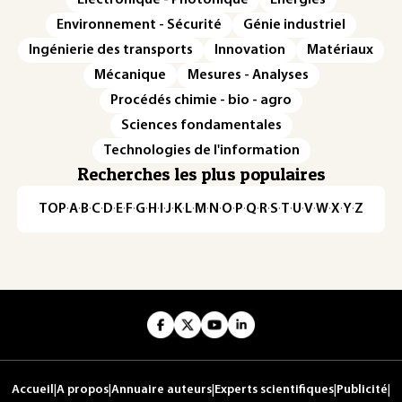
Environnement - Sécurité
Génie industriel
Ingénierie des transports
Innovation
Matériaux
Mécanique
Mesures - Analyses
Procédés chimie - bio - agro
Sciences fondamentales
Technologies de l'information
Recherches les plus populaires
TOP
·
A
·
B
·
C
·
D
·
E
·
F
·
G
·
H
·
I
·
J
·
K
·
L
·
M
·
N
·
O
·
P
·
Q
·
R
·
S
·
T
·
U
·
V
·
W
·
X
·
Y
·
Z
Accueil
|
A propos
|
Annuaire auteurs
|
Experts scientifiques
|
Publicité
|