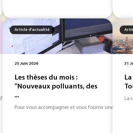
Article d'actualité
Arti
25 Juin 2026
31 J
Les thèses du mois :
La
"Nouveaux polluants, des
To
...
horizon sur les informations qui feront l'actualité industriel
La 
Pour vous accompagner et vous fournir une informatio