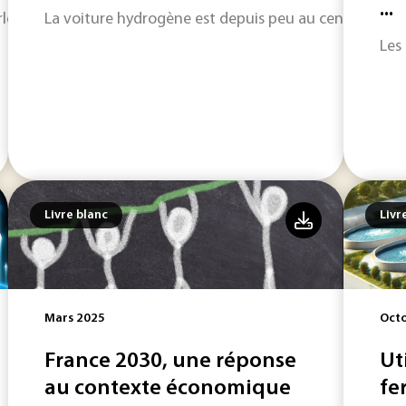
...
loop One, notre dossier inédit !
La voiture hydrogène est depuis peu au centre de tout
Les
Livre blanc
Livr
Mars 2025
Oct
France 2030, une réponse
Ut
au contexte économique
fe