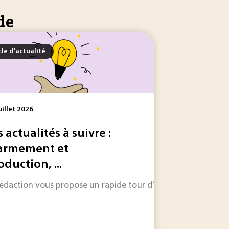
de
cle d'actualité
uillet 2026
s actualités à suivre :
armement et
oduction, ...
est présentée comme un levier climatique majeur, à condition
titue l’archétype, ont ouvert il y a 40 ans une nouvelle clas
rédaction vous propose un rapide tour d'horizon sur les inform