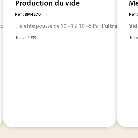
Production du vide
Me
Réf : BM4270
Réf 
cuum ) : de 10 −5 Pa à 10 −8 Pa ; domaine de
; le
vide
poussé de 10 −1 à 10 −5 Pa ;
l’ultra-vide
l’extrême-vi
Vid
de 
10 avr. 1999
10 n