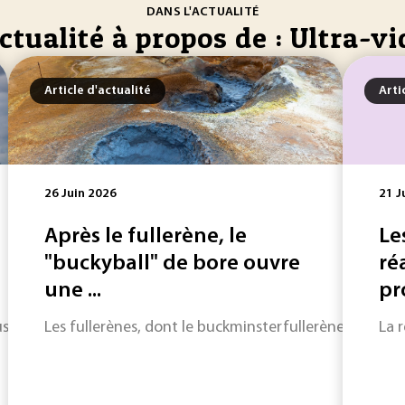
DANS L'ACTUALITÉ
ctualité à propos de : Ultra-vi
Article d'actualité
Arti
26 Juin 2026
21 J
Après le fullerène, le
Le
"buckyball" de bore ouvre
ré
une ...
pr
 surveillés de l’industrie énergétique. Sa réduction rapide 
Les fullerènes, dont le buckminsterfullerène C60 cons
La 