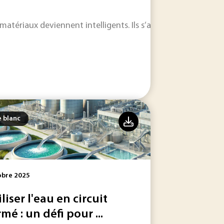
es les attentions, et notamment en France : Rapidité de cha
 matériaux deviennent intelligents. Ils s’autoréparent. Ils ab
e blanc
obre 2025
iliser l'eau en circuit
rmé : un défi pour ...