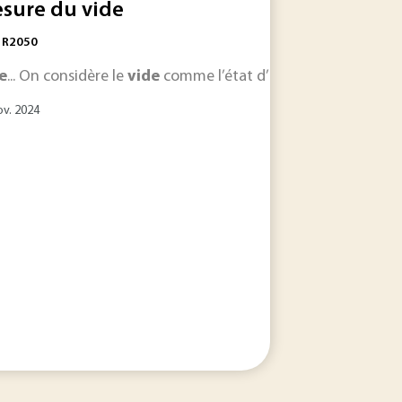
sure du vide
: R2050
de
e
10 −5 à 10 −8 Pa ; le
... On considère le
... moléculaire .
Vide
vide
vide
poussé est le terme normalisé pour l
comme l’état d’un gaz caractérisé pa
extrême de 10 −8... Les technique
ov. 2024