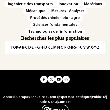
Ingénierie des transports
Innovation
Matériaux
Mécanique
Mesures - Analyses
Procédés chimie - bio - agro
Sciences fondamentales
Technologies de l'information
Recherches les plus populaires
TOP
·
A
·
B
·
C
·
D
·
E
·
F
·
G
·
H
·
I
·
J
·
K
·
L
·
M
·
N
·
O
·
P
·
Q
·
R
·
S
·
T
·
U
·
V
·
W
·
X
·
Y
·
Z
Accueil
|
A propos
|
Annuaire auteurs
|
Experts scientifiques
|
Publicité
|
Aide & FAQ
|
Contact
Français