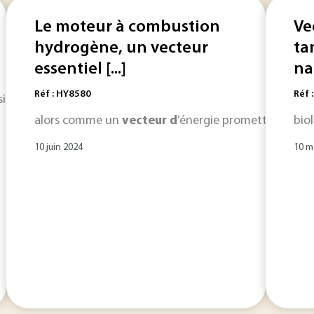
Le moteur à combustion
Ve
hydrogène, un vecteur
ta
essentiel [...]
na
Réf : HY8580
Réf 
siles et de les remplacer par un
vecteur
d
... dues aux
vecte
alors comme un
vecteur
d
’énergie prometteur pour 
bio
10 juin 2024
10 m