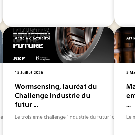
Article d'actualité
Arti
15 Juillet 2026
5 Ma
Wormsensing, lauréat du
Ma
Challenge Industrie du
em
futur ...
...
re les Chinois. Google, Anthropic et OpenAI ont scellé une al
Le troisième challenge “Industrie du futur” organisé
Le 