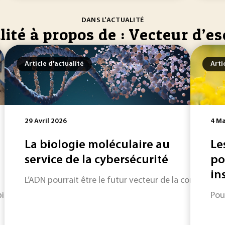
DANS L'ACTUALITÉ
lité à propos de : Vecteur d’e
Article d'actualité
Arti
29 Avril 2026
4 Ma
La biologie moléculaire au
Le
service de la cybersécurité
po
ins
L’ADN pourrait être le futur vecteur de la communicat
bien commun, l’industrie numérique a une incidence néfaste s
Pou