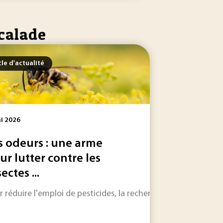
scalade
cle d'actualité
i 2026
s odeurs : une arme
ur lutter contre les
ectes ...
ion sécurisée résistante à toute attaque informatique. C’est
ur l’environnement, les inégalités et la démocratie. Autrice
r réduire l'emploi de pesticides, la recherche agronomique s'