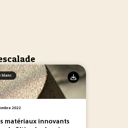
’escalade
e blanc
embre 2022
s matériaux innovants