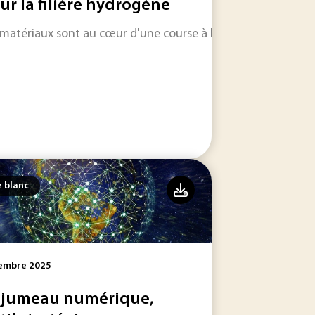
ur la filière hydrogène
rs prismes
 matériaux sont au cœur d'une course à l'innovation pour la
Carbone (SNBC) en tenant compte de la criticité des ressou
e blanc
embre 2025
 jumeau numérique,