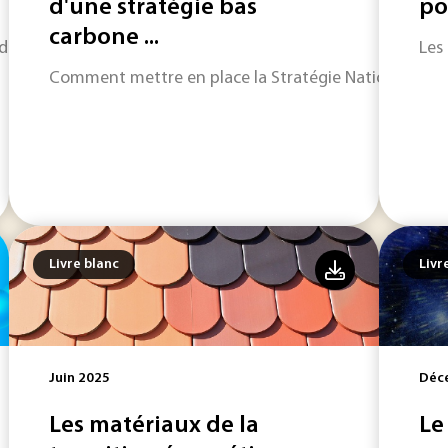
d'une stratégie bas
po
carbone ...
e les produire, de les utiliser, de les requêter à travers dive
Les
Comment mettre en place la Stratégie Nationale Bas 
Livre blanc
Livr
Juin 2025
Déc
Les matériaux de la
Le