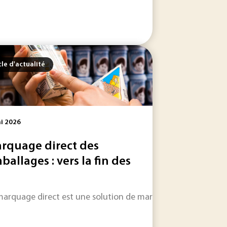
cle d'actualité
i 2026
rquage direct des
ballages : vers la fin des
liance inédite pour contrer ce que Washington qualifie...
 par SKF Magnetic Mechatronics (S2M) en partenariat avec Tec
marquage direct est une solution de marquage consistant à « i