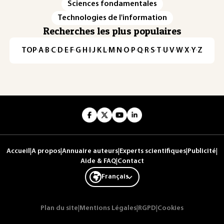
Sciences fondamentales
Technologies de l'information
Recherches les plus populaires
TOP
·
A
·
B
·
C
·
D
·
E
·
F
·
G
·
H
·
I
·
J
·
K
·
L
·
M
·
N
·
O
·
P
·
Q
·
R
·
S
·
T
·
U
·
V
·
W
·
X
·
Y
·
Z
Accueil
|
A propos
|
Annuaire auteurs
|
Experts scientifiques
|
Publicité
|
Aide & FAQ
|
Contact
Français
Plan du site
|
Mentions Légales
|
RGPD
|
Cookies