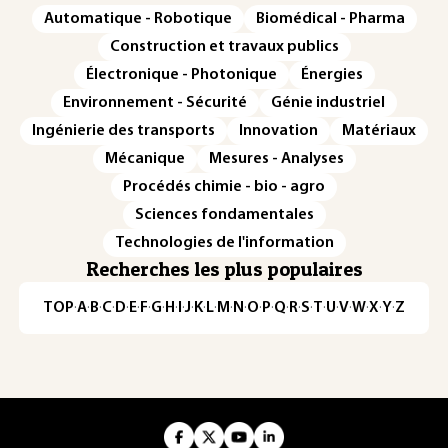
Automatique - Robotique
Biomédical - Pharma
Construction et travaux publics
Électronique - Photonique
Énergies
Environnement - Sécurité
Génie industriel
Ingénierie des transports
Innovation
Matériaux
Mécanique
Mesures - Analyses
Procédés chimie - bio - agro
Sciences fondamentales
Technologies de l'information
Recherches les plus populaires
TOP
·
A
·
B
·
C
·
D
·
E
·
F
·
G
·
H
·
I
·
J
·
K
·
L
·
M
·
N
·
O
·
P
·
Q
·
R
·
S
·
T
·
U
·
V
·
W
·
X
·
Y
·
Z