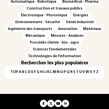
Automatique - Robotique
Biomédical - Pharma
Construction et travaux publics
Électronique - Photonique
Énergies
Environnement - Sécurité
Génie industriel
Ingénierie des transports
Innovation
Matériaux
Mécanique
Mesures - Analyses
Procédés chimie - bio - agro
Sciences fondamentales
Technologies de l'information
Recherches les plus populaires
TOP
·
A
·
B
·
C
·
D
·
E
·
F
·
G
·
H
·
I
·
J
·
K
·
L
·
M
·
N
·
O
·
P
·
Q
·
R
·
S
·
T
·
U
·
V
·
W
·
X
·
Y
·
Z