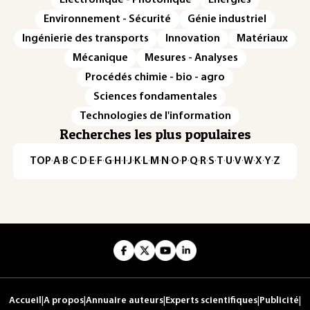
Environnement - Sécurité
Génie industriel
Ingénierie des transports
Innovation
Matériaux
Mécanique
Mesures - Analyses
Procédés chimie - bio - agro
Sciences fondamentales
Technologies de l'information
Recherches les plus populaires
TOP
·
A
·
B
·
C
·
D
·
E
·
F
·
G
·
H
·
I
·
J
·
K
·
L
·
M
·
N
·
O
·
P
·
Q
·
R
·
S
·
T
·
U
·
V
·
W
·
X
·
Y
·
Z
Accueil
|
A propos
|
Annuaire auteurs
|
Experts scientifiques
|
Publicité
|