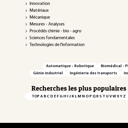
Innovation
Matériaux
Mécanique
Mesures - Analyses
Procédés chimie - bio - agro
Sciences fondamentales
Technologies de l'information
Automatique - Robotique
Biomédical - 
Génie industriel
Ingénierie des transports
In
Recherches les plus populaires
·
·
·
·
·
·
·
·
·
·
·
·
·
·
·
·
·
·
·
·
·
·
·
·
·
·
TOP
A
B
C
D
E
F
G
H
I
J
K
L
M
N
O
P
Q
R
S
T
U
V
W
X
Y
Z