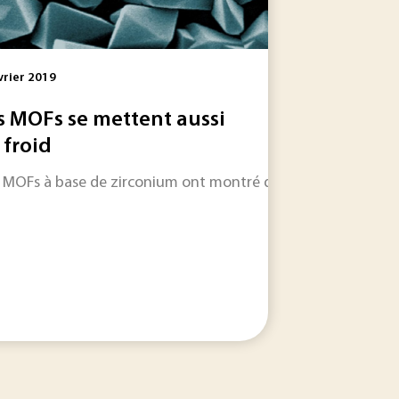
vrier 2019
s MOFs se mettent aussi
 froid
a source des émissions. Son intérêt dépend toutefois moins.
e en méthane, c’est possible, grâce à une nouvelle famille d
 MOFs à base de zirconium ont montré des performances 60% 