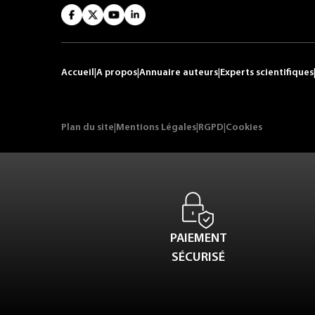
Accueil
|
A propos
|
Annuaire auteurs
|
Experts scientifiques
Plan du site
|
Mentions Légales
|
RGPD
|
Cookies
PAIEMENT
SÉCURISÉ