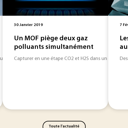
30 Janvier 2019
7 Fé
Un MOF piège deux gaz
Le
polluants simultanément
au
re une voie industrielle complémentaire à la réduction à l
Capturer en une étape CO2 et H2S dans un milieu rich
Des
Toute l'actualité