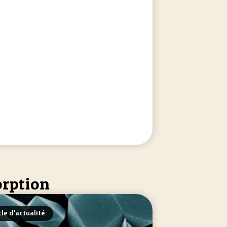
orption
cle d'actualité