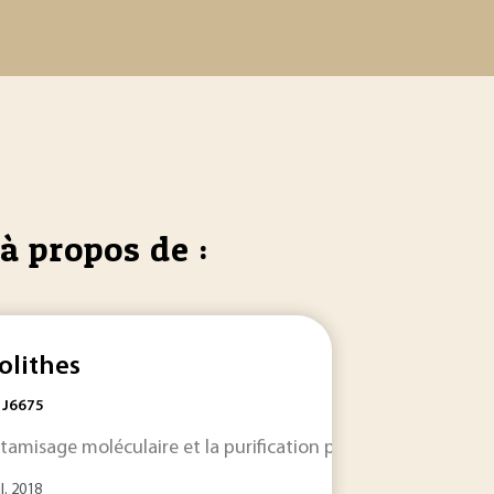
à propos de :
olithes
: J6675
ux procédés d’
e... de Toth est souvent utilisé pour modéliser
 tamisage moléculaire et la purification par
adsorption
. Souples... ’
adsorption
adsorption
l’adsorptio
fonctionn
sur
il. 2018