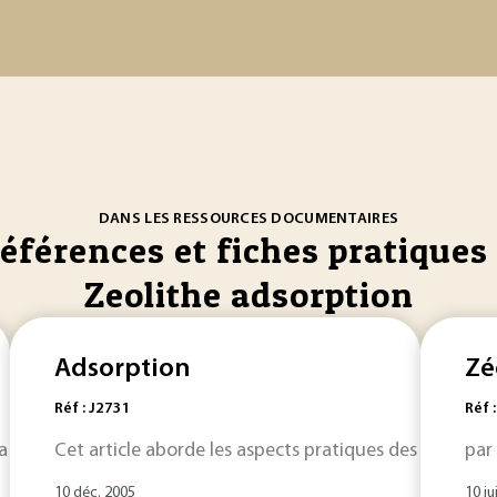
DANS LES RESSOURCES DOCUMENTAIRES
références et fiches pratiques 
Zeolithe adsorption
Adsorption
Zé
Réf : J2731
Réf 
la
zéolithe
Cet article aborde les aspects pratiques des principa
LiX obtenue à partir de la zéolite NaX par échang
par
10 déc. 2005
10 ju