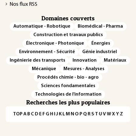
Nos flux RSS
Domaines couverts
Automatique - Robotique
Biomédical - Pharma
Construction et travaux publics
Électronique - Photonique
Énergies
Environnement - Sécurité
Génie industriel
Ingénierie des transports
Innovation
Matériaux
Mécanique
Mesures - Analyses
Procédés chimie - bio - agro
Sciences fondamentales
Technologies de l'information
Recherches les plus populaires
TOP
·
A
·
B
·
C
·
D
·
E
·
F
·
G
·
H
·
I
·
J
·
K
·
L
·
M
·
N
·
O
·
P
·
Q
·
R
·
S
·
T
·
U
·
V
·
W
·
X
·
Y
·
Z