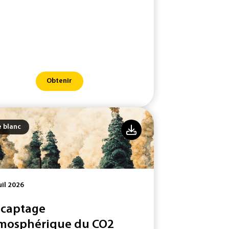
Obtenir
e blanc
uil 2026
 captage
mosphérique du CO2