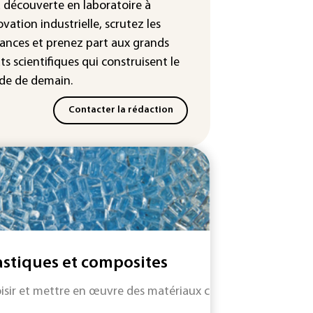
istan vont signer vendredi un
a découverte en laboratoire à
ord de défense (source proche
ovation industrielle, scrutez les
l'armée)
ances
et prenez part aux
grands
ts scientifiques
qui construisent le
e de demain.
Contacter la rédaction
astiques et composites
isir et mettre en œuvre des matériaux capables de remplace