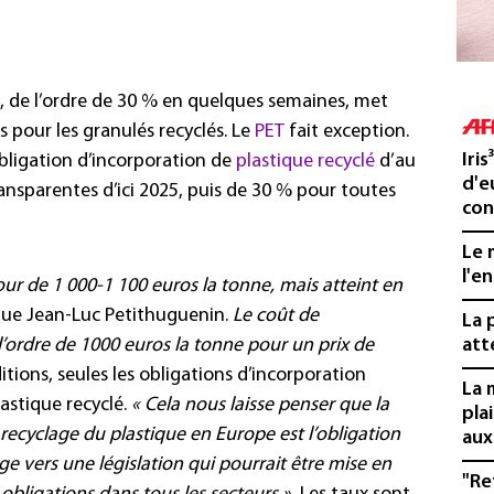
s, de l’ordre de 30 % en quelques semaines, met
s pour les granulés recyclés. Le
PET
fait exception.
Iris
obligation d’incorporation de
plastique recyclé
d’au
d'e
ansparentes d’ici 2025, puis de 30 % pour toutes
con
Le 
l'e
our de 1 000-1 100 euros la tonne, mais atteint en
que Jean-Luc Petithuguenin.
Le coût de
La 
l’ordre de 1000 euros la tonne pour un prix de
att
itions, seules les obligations d’incorporation
La 
astique recyclé.
« Cela nous laisse penser que la
pla
e recyclage du plastique en Europe est l’obligation
aux
ige vers une législation qui pourrait être mise en
"Re