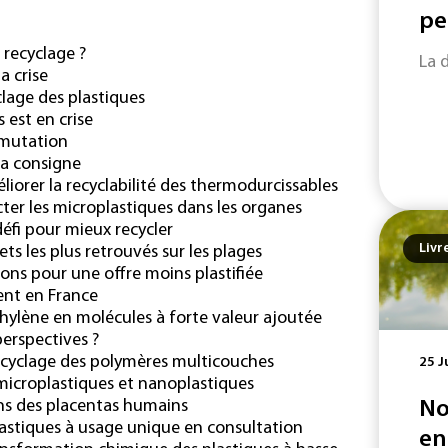
pe
 recyclage ?
La 
a crise
clage des plastiques
 est en crise
 mutation
 la consigne
orer la recyclabilité des thermodurcissables
er les microplastiques dans les organes
éfi pour mieux recycler
Livr
ts les plus retrouvés sur les plages
tions pour une offre moins plastifiée
ent en France
hylène en molécules à forte valeur ajoutée
perspectives ?
ecyclage des polymères multicouches
25 J
microplastiques et nanoplastiques
ns des placentas humains
No
lastiques à usage unique en consultation
en