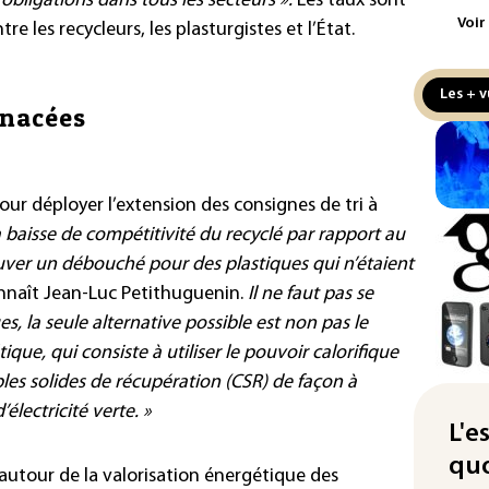
 obligations dans tous les secteurs ».
Les taux sont
cha
Voir
re les recycleurs, les plasturgistes et l’État.
Fra
L'A
Les + v
Tur
enacées
déf
Le 
nou
our déployer l’extension des consignes de tri à
non
a baisse de compétitivité du recyclé par rapport au
Pet
rouver un débouché pour des plastiques qui n’étaient
au 
naît Jean-Luc Petithuguenin.
Il ne faut pas se
hau
es, la seule alternative possible est non pas le
ique, qui consiste à utiliser le pouvoir calorifique
Min
Met
les solides de récupération (CSR) de façon à
mil
électricité verte. »
au 
L'e
quo
Ara
 autour de la valorisation énergétique des