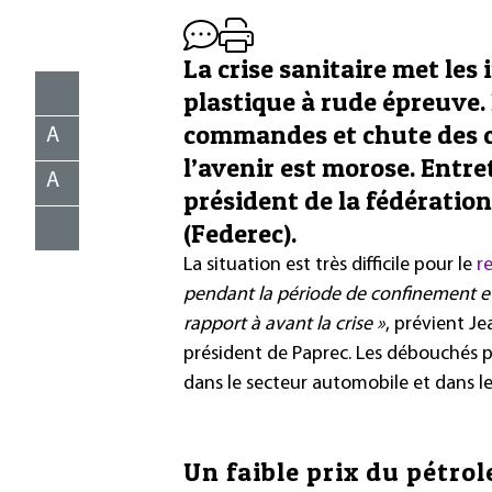
La crise sanitaire met les
plastique à rude épreuve.
commandes et chute des co
A
l’avenir est morose. Entr
A
président de la fédératio
(Federec).
La situation est très difficile pour le
r
pendant la période de confinement et
rapport à avant la crise »
, prévient J
président de Paprec. Les débouchés po
dans le secteur automobile et dans l
Un faible prix du pétrol