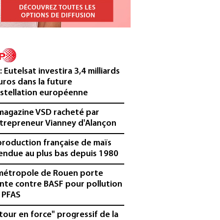
³: Eutelsat investira 3,4 milliards
uros dans la future
stellation européenne
magazine VSD racheté par
ntrepreneur Vianney d'Alançon
production française de maïs
endue au plus bas depuis 1980
métropole de Rouen porte
inte contre BASF pour pollution
 PFAS
tour en force" progressif de la