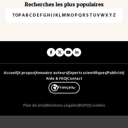
Recherches les plus populaires
TOP
·
A
·
B
·
C
·
D
·
E
·
F
·
G
·
H
·
I
·
J
·
K
·
L
·
M
·
N
·
O
·
P
·
Q
·
R
·
S
·
T
·
U
·
V
·
W
·
X
·
Y
·
Z
Accueil
|
A propos
|
Annuaire auteurs
|
Experts scientifiques
|
Publicité
|
Aide & FAQ
|
Contact
Français
Plan du site
|
Mentions Légales
|
RGPD
|
Cookies