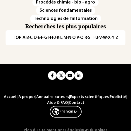
Procédés chimie - bio - agro
Sciences fondamentales
Technologies de l'information
Recherches les plus populaires
TOP
·
A
·
B
·
C
·
D
·
E
·
F
·
G
·
H
·
I
·
J
·
K
·
L
·
M
·
N
·
O
·
P
·
Q
·
R
·
S
·
T
·
U
·
V
·
W
·
X
·
Y
·
Z
Accueil
|
A propos
|
Annuaire auteurs
|
Experts scientifiques
|
Publicité
|
Aide & FAQ
|
Contact
Français
Plan du site
|
Mentions Légales
|
RGPD
|
Cookies