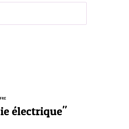
S
FRE
ie électrique
"