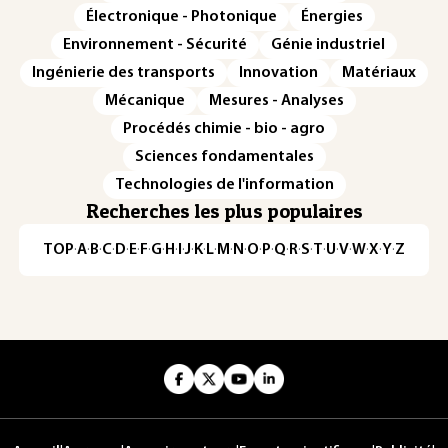
Électronique - Photonique
Énergies
Environnement - Sécurité
Génie industriel
Ingénierie des transports
Innovation
Matériaux
Mécanique
Mesures - Analyses
Procédés chimie - bio - agro
Sciences fondamentales
Technologies de l'information
Recherches les plus populaires
TOP
·
A
·
B
·
C
·
D
·
E
·
F
·
G
·
H
·
I
·
J
·
K
·
L
·
M
·
N
·
O
·
P
·
Q
·
R
·
S
·
T
·
U
·
V
·
W
·
X
·
Y
·
Z