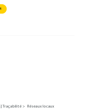
t
] Traçabilité
>
Réseaux locaux