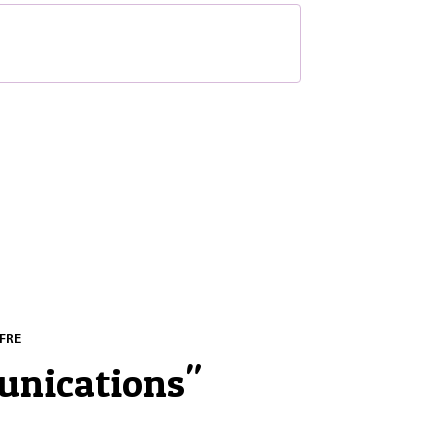
S
FRE
unications
"