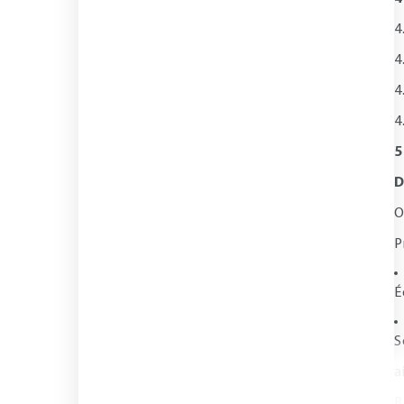
4
4
4
4
5
D
O
P
É
S
a
R