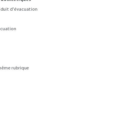
nduit d'évacuation
acuation
 même rubrique