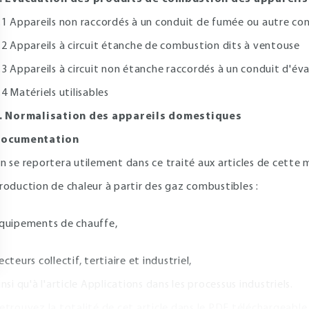
.1 Appareils non raccordés à un conduit de fumée ou autre co
.2 Appareils à circuit étanche de combustion dits à ventouse
.3 Appareils à circuit non étanche raccordés à un conduit d'év
.4 Matériels utilisables
. Normalisation des appareils domestiques
ocumentation
n se reportera utilement dans ce traité aux articles de cette
roduction de chaleur à partir des gaz combustibles :
quipements de chauffe,
ecteurs collectif, tertiaire et industriel,
insi qu'à l'article Applications dans les processus industriels.
etrouvez la totalité de cet article dans le PDF téléchargeable